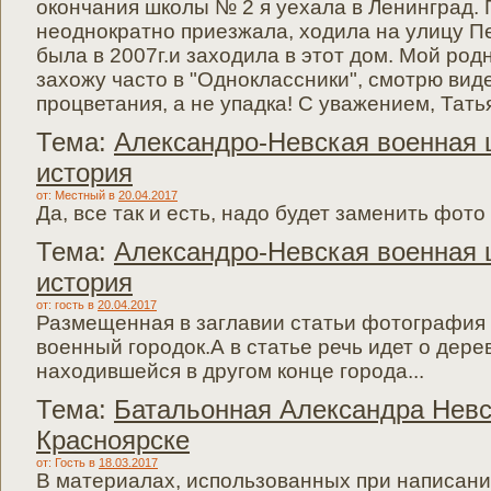
окончания школы № 2 я уехала в Ленинград. 
неоднократно приезжала, ходила на улицу П
была в 2007г.и заходила в этот дом. Мой ро
захожу часто в "Одноклассники", смотрю вид
процветания, а не упадка! С уважением, Тать
Тема:
Александро-Невская военная ц
история
от: Местный
в
20.04.2017
Да, все так и есть, надо будет заменить фото 
Тема:
Александро-Невская военная ц
история
от: гость
в
20.04.2017
Размещенная в заглавии статьи фотография
военный городок.А в статье речь идет о дере
находившейся в другом конце города...
Тема:
Батальонная Александра Невс
Красноярске
от: Гость
в
18.03.2017
В материалах, использованных при написани