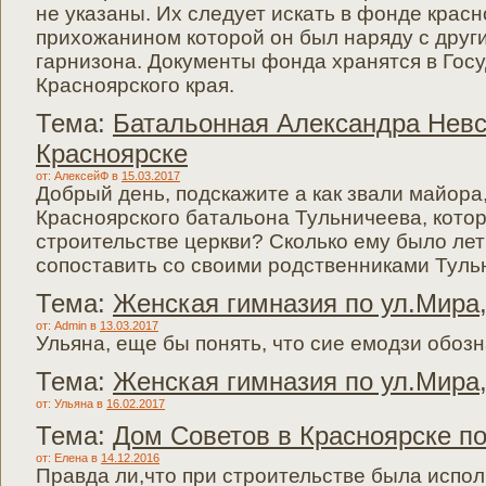
не указаны. Их следует искать в фонде красн
прихожанином которой он был наряду с дру
гарнизона. Документы фонда хранятся в Гос
Красноярского края.
Тема:
Батальонная Александра Невс
Красноярске
от: АлексейФ
в
15.03.2017
Добрый день, подскажите а как звали майора
Красноярского батальона Тульничеева, кото
строительстве церкви? Сколько ему было лет
сопоставить со своими родственниками Туль
Тема:
Женская гимназия по ул.Мира,
от: Admin
в
13.03.2017
Ульяна, еще бы понять, что сие емодзи обоз
Тема:
Женская гимназия по ул.Мира,
от: Ульяна
в
16.02.2017
Тема:
Дом Советов в Красноярске по
от: Елена
в
14.12.2016
Правда ли,что при строительстве была испол