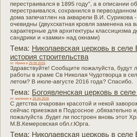
перестраивался в 1895 году", а в описании об
перестраивался, сохранился в первозданном
дома запечатлен на акварели В.И. Сурикова 
очевидны (двухскатная кровля заменена на 
характерные для архитектуры классицизма д
сандрики и «замки» над окнами)
Тема:
Николаевская церковь в селе 
история строительства
от: Ирина
в
29.05.2016
Здравствуйте! Сообщите пожалуйста, будут 
работы в храме Св Николая Чудотворца в се
летом? В июле-августе 2016 года? Спасибо.
Тема:
Богоявленская церковь в селе
от: миленин
в
26.04.2016
С детства очарован красотой и некой заворо
сейчас приезжая в Подсосное ,обязательно и
пожалуйста ,будет ли построен вновь этот Х
М.В.Кемеровская обл.г.Юрга.
Тема:
Николаевская церковь в селе 