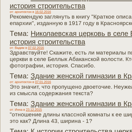
история строительства
от: архитектон
в
16.02.2016
Рекомендую заглянуть в книгу "Краткое опис
епархии", изданную в 1917 году в Красноярск
Тема:
Николаевская церковь в селе 
история строительства
от: Вадим
в
07.02.2016
Здравствуйте! Скажите, есть ли материалы п
церкви в селе Беллык Абаканской волости. Кт
фотографии, история. Спасибо.
Тема:
Здание женской гимназии в К
от: архитектон
в
07.01.2016
Это значит, что пропущено двоеточие. Неуже
из смысла содержания текста?
Тема:
Здание женской гимназии в К
от: Инна
в
23.12.2015
"отношение длины классной комнаты к ее шир
это как? Длина 43, ширина - 1?
Тема:
К истории строительства церк