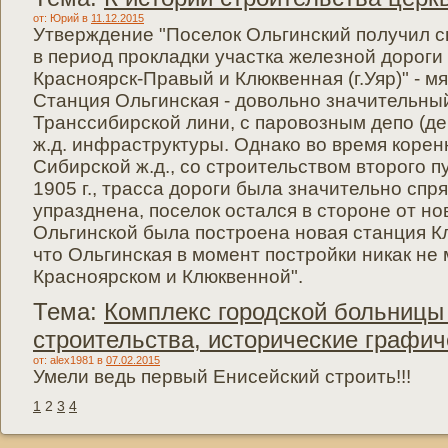
от: Юрий
в
11.12.2015
Утверждение "Поселок Ольгинский получил св
в период прокладки участка железной дорог
Красноярск-Правый и Клюквенная (г.Уяр)" - мя
Станция Ольгинская - довольно значительный 
Транссибирской лини, с паровозным депо (де
ж.д. инфраструктуры. Однако во время корен
Сибирской ж.д., со строительством второго п
1905 г., трасса дороги была значительно спр
упразднена, поселок остался в стороне от но
Ольгинской была построена новая станция Кл
что Ольгинская в момент постройки никак не
Красноярском и Клюквенной".
Тема:
Комплекс городской больницы 
строительства, исторические графи
от: alex1981
в
07.02.2015
Умели ведь первый Енисейский строить!!!
1
2
3
4