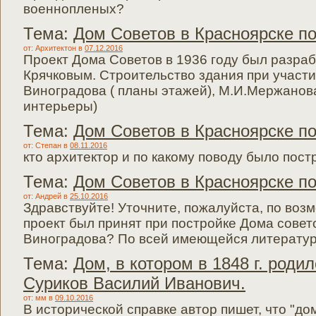
военнопленых?
Тема:
Дом Советов в Красноярске по
от: Архитектон
в
07.12.2016
Проект Дома Советов в 1936 году был разраб
Крячковым. Строительство здания при участи
Виноградова ( планы этажей), М.И.Мержанов
интерьеры)
Тема:
Дом Советов в Красноярске по
от: Степан
в
08.11.2016
кто архитектор и по какому поводу было пост
Тема:
Дом Советов в Красноярске по
от: Андрей
в
25.10.2016
Здравствуйте! Уточните, пожалуйста, по воз
проект был принят при постройке Дома совет
Виноградова? По всей имеющейся литературе
Тема:
Дом, в котором в 1848 г. родил
Суриков Василий Иванович.
от: мм
в
09.10.2016
В исторической справке автор пишет, что "д