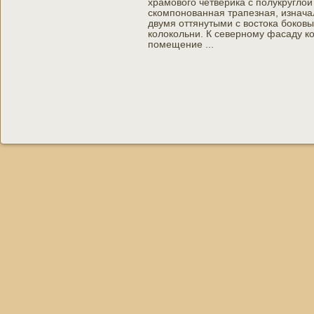
храмового четверика с полукругло
скомпонованная трапезная, изнача
двумя оттянутыми с востока боков
колокольни. К северному фасаду 
помещение ...