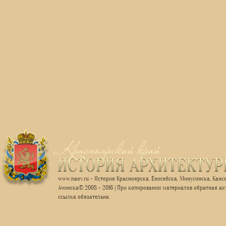
www.naov.ru - История Красноярска, Енисейска, Минусинска, Канск
Ачинска© 2008 - 2016 | При копировании материалов обратная ак
ссылка обязательна.