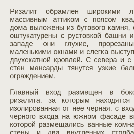
Ризалит обрамлен широкими л
массивным аттиком с поясом ква
дома выложены из бутового камня,
оштукатурены с рустовкой башни и
западе они глухие, прорезан
маленькими окнами и слегка высту
двухскатной кровлей. С севера и с
стен мансарды тянутся узкие ба
ограждением.
Главный вход размещен в боко
ризалита, за которым находятся
изолированная от нее черная, с вхо
черного входа на южном фасаде вы
которой размещались ванные комн
стены и два внутренних столба