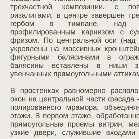
трехчастной композиции, с п
ризалитами, в центре завершен тр
гербом в тимпане, над ре
профилированным карнизом с су
фризом. По центральной оси (над 
укреплены на массивных кронштей
фигурными балясинами в огражд
балясины вставлены в ниши за
увенчанных прямоугольными аттика
В простенках равномерно распол
окон на центральной части фасада 
полированного мрамора, объедин
этажи. В первом этаже, обработан
прямоугольные проемы витрин, м
узкие двери, служившие входами