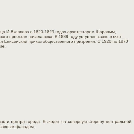
пца И.Яковлева в 1820-1823 годах архитектором Шаровым,
ого проекта» начала века. В 1839 году уступлен казне в счет
ся Енисейский приказ общественного призрения. С 1920 по 1970
ие.
части центра города. Выходит на северную сторону центральной
лавным фасадом.