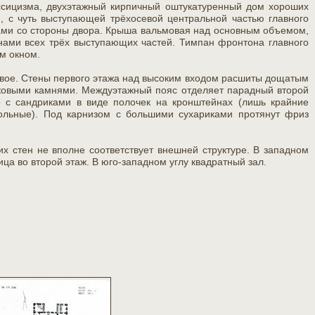
ссицизма, двухэтажный кирпичный оштукатуренный дом хороших
, с чуть выступающей трёхосевой центральной частью главного
ми со стороны двора. Крыша вальмовая над основным объемом,
нами всех трёх выступающих частей. Тимпан фронтона главного
м окном.
ое. Стены первого этажа над высоким входом расшиты дощатым
мковыми камнями. Междуэтажный пояс отделяет парадный второй
о с сандриками в виде полочек на кронштейнах (лишь крайние
гольные). Под карнизом с большими сухариками протянут фриз
х стен не вполне соответствует внешней структуре. В западном
ца во второй этаж. В юго-западном углу квадратный зал.