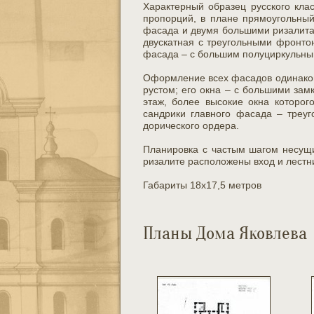
Характерный образец русского кла
пропорций, в плане прямоугольный
фасада и двумя большими ризалита
двускатная с треугольными фронто
фасада – с большим полуциркульны
Оформление всех фасадов одинаков
рустом; его окна – с большими за
этаж, более высокие окна которог
сандрики главного фасада – треу
дорического ордера.
Планировка с частым шагом несущи
ризалите расположены вход и лестни
Габариты 18х17,5 метров
Планы Дома Яковлева