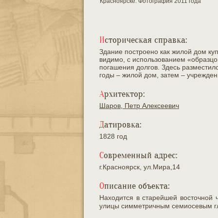
Красноярске. Фотография 2011 года
Историческая справка:
Здание построено как жилой дом ку
видимо, с использованием «образцов
погашения долгов. Здесь разместил
годы – жилой дом, затем – учрежден
Архитектор:
Шаров, Петр Алексеевич
Датировка:
1828 год
Современный адрес:
г.Красноярск, ул.Мира,14
Описание объекта:
Находится в старейшей восточной 
улицы симметричным семиосевым г