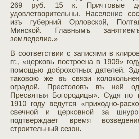
269 руб. 15 к. Причтовые д
удовлетворительны. Население со
изъ губерний Орловской, Полта
Минской. Главнымъ занятием
земледелие.»
В соответствии с записями в клиров
гг., «церковь построена в 1909» го
помощью доброхотных дателей. Зд
таковою же въ связи колокольне
оградой. Престоловъ въ ней о
Пресвятыя Богородицы». Судя по 
1910 году ведутся «приходно-расх
свечной и церковной за шнур
подтверждает время возведе
строительный сезон.