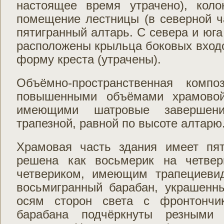
настоящее время утрачено), кол
помещение лестницы (в северной ча
пятигранный алтарь. С севера и юга
расположены крыльца боковых вход
форму креста (утрачены).
Объёмно-пространственная комп
повышенными объёмами храмовой
имеющими шатровые завершен
трапезной, равной по высоте алтарю
Храмовая часть здания имеет пя
решена как восьмерик на четвер
четвериком, имеющим трапециеви
восьмигранный барабан, украшен
осям сторон света с фронтончи
барабана подчёркнуты резными 