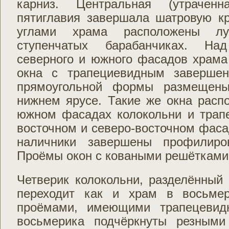
карниз. Центральная (утраченн
пятиглавия завершала шатровую к
углами храма расположены лу
ступенчатых барабанчиках. Н
северного и южного фасадов храм
окна с трапециевидным завершен
прямоугольной формы размещен
нижнем ярусе. Такие же окна расп
южном фасадах колокольни и трапе
восточном и северо-восточном фаса
наличники завершены профилиро
Проёмы окон с коваными решётками 
Четверик колокольни, разделённый
переходит как и храм в восьме
проёмами, имеющими трапецевид
восьмерика подчёркнуты резными