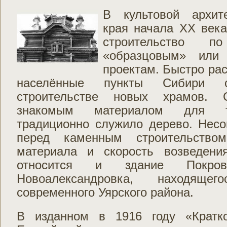
В культовой архите
края начала ХХ века
строительство 
«образцовым» или 
проектам. Быстро ра
населённые пункты Сибири 
строительстве новых храмов.
знакомым материалом для та
традиционно служило дерево. Нес
перед каменным строительство
материала и скорость возведени
относится и здание Покро
Новоалександровка, находяще
современного Уярского района.
В изданном в 1916 году «Кратк