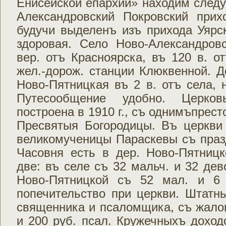
Енисейской епархии» находим след
Александровский Покровский прих
будучи выделенъ изъ прихода Уярск
здоровая. Село Ново-Александров
вер. отъ Красноярска, въ 120 в. от
жел.-дорож. станции Клюквенной. Д
Ново-Пятницкая въ 2 в. отъ села, 
Путесообщение удобно. Церков
построена в 1910 г., съ однимъпрес
Пресвятыя Богородицы. Въ церкви 
великомученицы Параскевы съ праз
Часовня есть в дер. Ново-Пятниц
две: въ селе съ 32 мальч. и 32 дев
Ново-Пятницкой съ 52 мал. и 6 
попечительство при церкви. Штатн
священника и псаломщика, съ жало
и 200 руб. псал. Кружечныхъ доходо