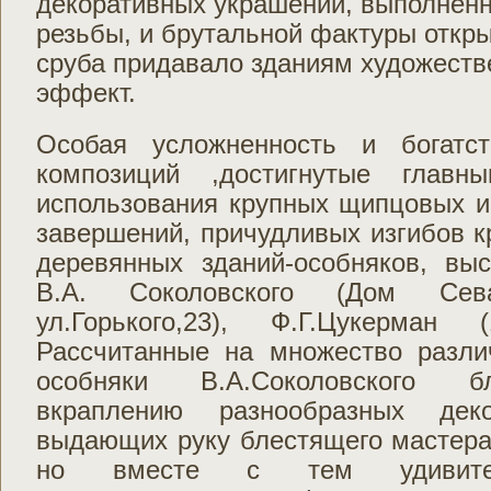
декоративных украшений, выполненн
резьбы, и брутальной фактуры откры
сруба придавало зданиям художест
эффект.
Особая усложненность и богатст
композиций ,достигнутые глав
использования крупных щипцовых 
завершений, причудливых изгибов к
деревянных зданий-особняков, вы
В.А. Соколовского (Дом Сева
ул.Горького,23), Ф.Г.Цукерман (1
Рассчитанные на множество разли
особняки В.А.Соколовского б
вкраплению разнообразных деко
выдающих руку блестящего мастера
но вместе с тем удивител