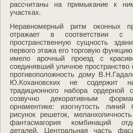
рассчитаны на примыкание к ни
участках.
Неравномерный ритм оконных пр
отражает в соответствии с 
пространственную сущность здан
первого этажа его торговую функцию
имело арочный проезд с красив
соединявший уличное пространство 
противоположность дому В.Н.Гада
Ю.Кохановских не содержит 
традиционного набора ордерной 
созвучно декоративным фор
орнаментике: изогнутость линий 
рисунок решеток, меланхоличност
фантасмагория комбинаций отд
деталей. Центральная часть фас