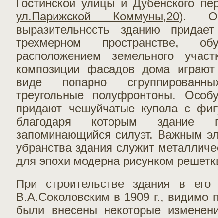
Гостинской улицы и Дубенского пе
ул.Парижской Коммуны,20
). Ос
выразительность зданию придает
трехмерном пространстве, об
расположением земельного учас
композиции фасадов дома играют
виде попарно сгруппированн
треугольные полуфронтоны. Особ
придают чешуйчатые купола с фи
благодаря которым здание п
запоминающийся силуэт. Важным эл
убранства здания служит металличе
для эпохи модерна рисунком решетк
При строительстве здания в его 
В.А.Соколовским в 1909 г., видимо 
были внесены некоторые изменени