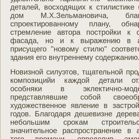
деталей, восходящих к стилистике 
дом М.Х.Зельмановича, благ
спроектированному плану, обн
стремление автора постройки к 
фасада, но и к выражению в а
присущего "новому стилю" соответ
здания его внутреннему содержанию
Новизной силуэтов, тщательной пр
композицийи каждой детали от
особняки в эклектично-моде
представлявшие собой своеобр
художественное явление в застрой
годов. Благодаря дешевизне дерева
небольшим срокам строитель
значительное распространение в а
того времени, определив эмоци