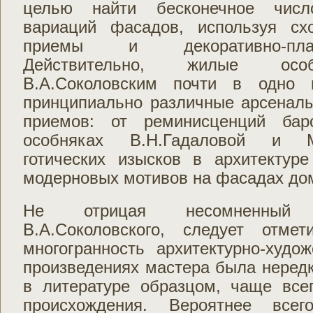
целью найти бесконечное чис
вариаций фасадов, используя сх
приемы и декоративно-пла
Действительно, жилые особ
В.А.Соколовским почти в одно 
принципиально различные арсенал
приемов: от реминисценций бар
особняках В.Н.Гадаловой и М
готических изысков в архитектур
модерновых мотивов на фасадах дом
Не отрицая несомненный 
В.А.Соколовского, следует отме
многогранность архитектурно-худо
произведениях мастера была неред
в литературе образцом, чаще всег
происхождения. Вероятнее всег