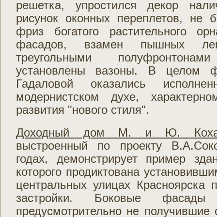
решетка, упростился декор нал
рисунок оконных переплетов, не 
фриз богатого растительного ор
фасадов, взамен пышных ле
треугольными полуфронтона
установлены вазоны. В целом ф
Гадаловой оказались исполне
модернистском духе, характерн
развития "нового стиля".
Доходный дом М. и Ю. Кохано
выстроенный по проекту В.А.Сок
годах, демонстрирует пример зда
которого продиктована установивши
центральных улицах Красноярска 
застройки. Боковые фасады 
предусмотрительно не получившие 