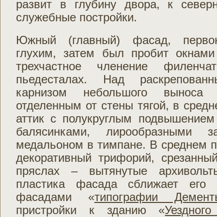
развит в глубину двора, к севе
служебные постройки.
Южный (главный) фасад, первон
глухим, затем был пробит окнам
трехчастное членение филенч
пьедесталах. Над раскрепован
карнизом небольшого выноса
отделенным от стены тягой, в сред
аттик с полукруглым подвышением
балясинками, лирообразными 
медальоном в тимпане. В среднем 
декоративный трифорий, срезанны
пряслах – вытянутые архивольт
пластика фасада сближает его 
фасадами «
типографии Демент
пристройки к зданию «
Уездног