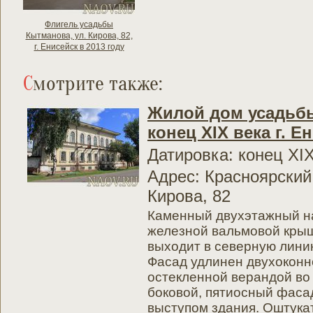
Флигель усадьбы
Кытманова, ул. Кирова, 82,
г. Енисейск в 2013 году
Смотрите также:
Жилой дом усадьбы
конец XIX века г. Е
Датировка: конец XI
Адрес: Красноярский 
Кирова, 82
Каменный двухэтажный на
железной вальмовой кры
выходит в северную линию
Фасад удлинен двухоконн
остекленной верандой во
боковой, пятиосный фаса
выступом здания. Оштук