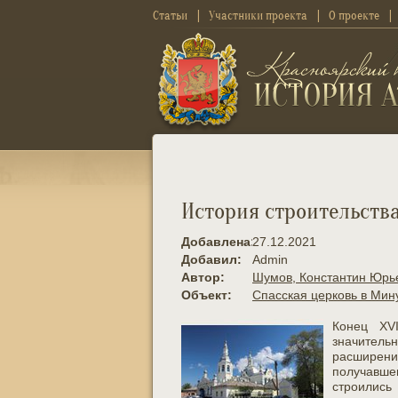
Статьи
Участники проекта
О проекте
История строительств
Добавлена:
27.12.2021
Добавил:
Admin
Автор:
Шумов, Константин Юрь
Объект:
Спасская церковь в Мин
Конец XV
значител
расширен
получавше
строились