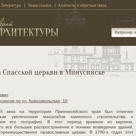
Литература
Наша ссылка
Контакты и обратная связь
а Спасской церкви в Минусинске
евич
усинске по ул. Комсомольская, 10
III века на территории Приенисейского края был отмечен
ьным увеличением масштабов каменного строительства и
ием его географии. В этот период времени из кирпича,
го все большее распространение в технике возведения зданий,
 преимущественно православные церкви. В 1790-х годах этот