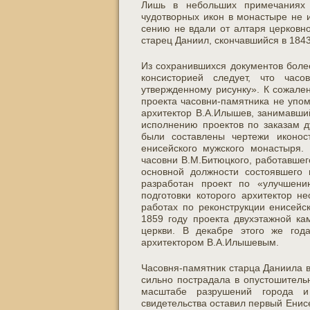
Лишь в небольших примечаниях
чудотворных икон в монастыре не 
сению не вдали от алтаря церковн
старец Даниил, скончавшийся в 1843
Из сохранившихся документов боле
консисторией следует, что час
утвержденному рисунку». К сожале
проекта часовни-памятника не упо
архитектор В.А.Илышев, занимавший
исполнению проектов по заказам д
были составлены чертежи иконос
енисейского мужского монастыря.
часовни В.М.Битюцкого, работавшег
основной должности состоявшего 
разработан проект по «улучшени
подготовки которого архитектор н
работах по реконструкции енисейс
1859 году проекта двухэтажной ка
церкви. В декабре этого же года
архитектором В.А.Илышевым.
Часовня-памятник старца Даниила 
сильно пострадала в опустошитель
масштабе разрушений города и
свидетельства оставил первый Енис