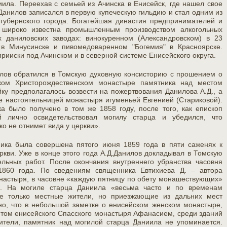
иила. Переехав с семьей из Ачинска в Енисейск, где нашел свое
Данилов записался в первую купеческую гильдию и стал одним из
губернского города. Богатейшая династия предпринимателей и
 широко известна промышленным производством алкогольных
 даниловских заводах: винокуренном (Александровском) в 23
 в Минусинске и пивомедоваренном "Богемия" в Красноярске.
ииски под Ачинском и в северной системе Енисейского округа.
илов обратился в Томскую духовную консисторию с прошением о
ском Христорождественском монастыре памятника над местом
ку предполагалось возвести на пожертвования Данилова А.Д., а
е настоятельницей монастыря игуменьей Евгенией (Стариковой).
а было получено в том же 1858 году, после того, как епископ
 лично освидетельствовал могилу старца и убедился, что
о не отнимет вида у церкви».
ника была совершена пятого июня 1859 года в пяти саженях к
ркви. Уже в конце этого года А.Д.Данилов докладывал в Томскую
льных работ. После окончания внутреннего убранства часовня
1860 года. По сведениям священника Евтихиева Д. – автора
онастыря, в часовне «каждую пятницу по обету монашествующих»
а. На могиле старца Даниила «весьма часто и по временам
е только местные жители, но приезжающие из дальних мест
но, что в небольшой заметке о енисейском женском монастыре,
итом енисейского Спасского монастыря Афанасием, среди зданий
ители, памятник над могилой старца Даниила не упоминается.