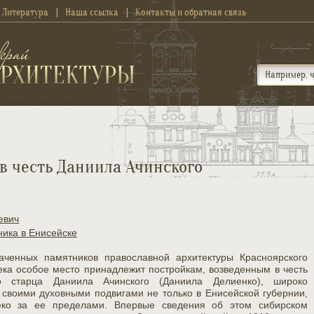
Литература
Наша ссылка
Контакты и обратная связь
в честь Даниила Ачинского
евич
ика в Енисейске
аченных памятников православной архитектуры Красноярского
ека особое место принадлежит постройкам, возведенным в честь
го старца Даниила Ачинского (Даниила Делиенко), широко
 своими духовными подвигами не только в Енисейской губернии,
ко за ее пределами. Впервые сведения об этом сибирском