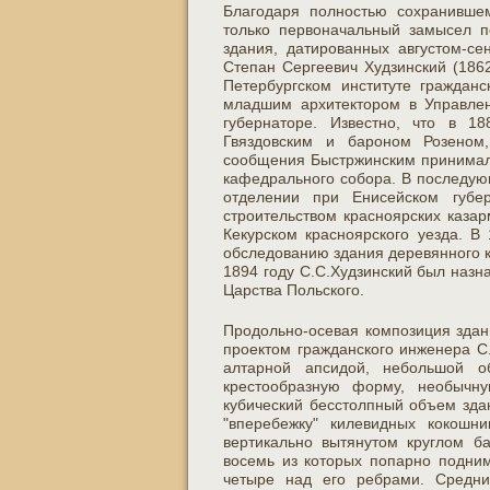
Благодаря полностью сохранившем
только первоначальный замысел п
здания, датированных августом-с
Степан Сергеевич Худзинский (1862
Петербургском институте гражданс
младшим архитектором в Управлен
губернаторе. Известно, что в 1
Гвяздовским и бароном Розеном
сообщения Быстржинским принимал 
кафедрального собора. В последую
отделении при Енисейском губе
строительством красноярских казар
Кекурском красноярского уезда. В
обследованию здания деревянного к
1894 году С.С.Худзинский был наз
Царства Польского.
Продольно-осевая композиция здан
проектом гражданского инженера С.
алтарной апсидой, небольшой 
крестообразную форму, необычну
кубический бесстолпный объем зда
"вперебежку" килевидных кокошн
вертикально вытянутом круглом б
восемь из которых попарно подним
четыре над его ребрами. Средни