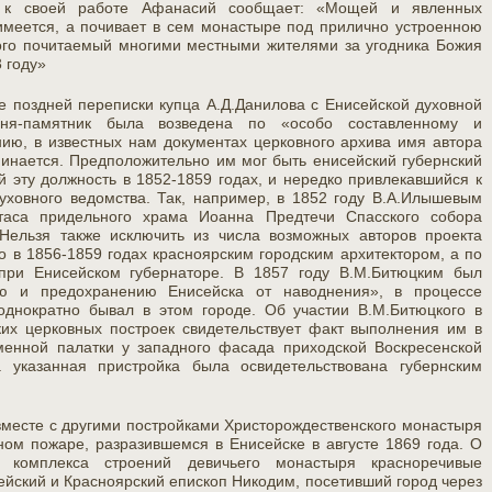
 к своей работе Афанасий сообщает: «Мощей и явленных
имеется, а почивает в сем монастыре под прилично устроенною
ого почитаемый многими местными жителями за угодника Божия
 году»
е поздней переписки купца А.Д.Данилова с Енисейской духовной
овня-памятник была возведена по «особо составленному и
нию, в известных нам документах церковного архива имя автора
минается. Предположительно им мог быть енисейский губернский
 эту должность в 1852-1859 годах, и нередко
привлекавшийся к
уховного ведомства. Так, например, в 1852 году В.А.Илышевым
таса придельного храма Иоанна Предтечи Спасского собора
 Нельзя также исключить из числа возможных авторов проекта
о в 1856-1859 годах красноярским городским архитектором, а по
при Енисейском губернаторе. В 1857 году В.М.Битюцким был
ю и предохранению Енисейска от наводнения», в процессе
еоднократно бывал в этом городе. Об участии В.М.Битюцкого в
ких церковных построек свидетельствует факт выполнения им в
менной палатки у западного фасада приходской Воскресенской
 указанная пристройка была освидетельствована губернским
вместе с другими постройками Христорождественского монастыря
ном пожаре, разразившемся в Енисейске в августе 1869 года. О
 комплекса строений девичьего монастыря красноречивые
ейский и Красноярский епископ Никодим, посетивший город через