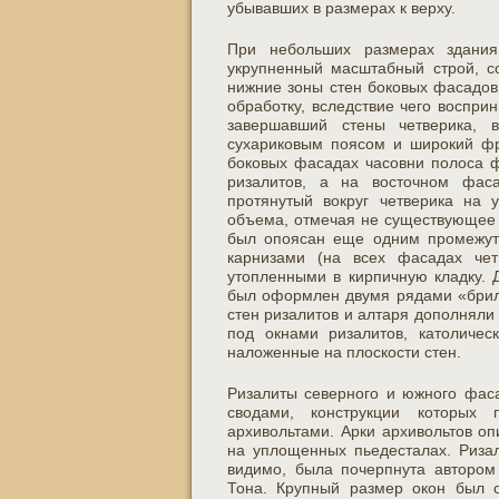
убывавших в размерах к верху.
При небольших размерах здания
укрупненный масштабный строй, с
нижние зоны стен боковых фасадов
обработку, вследствие чего воспри
завершавший стены четверика, 
сухариковым поясом и широкий фри
боковых фасадах часовни полоса 
ризалитов, а на восточном фас
протянутый вокруг четверика на 
объема, отмечая не существующее 
был опоясан еще одним промежуто
карнизами (на всех фасадах чет
утопленными в кирпичную кладку. 
был оформлен двумя рядами «брилл
стен ризалитов и алтаря дополняли
под окнами ризалитов, католичес
наложенные на плоскости стен.
Ризалиты северного и южного фас
сводами, конструкции которых
архивольтами. Арки архивольтов о
на уплощенных пьедесталах. Риза
видимо, была почерпнута автором
Тона. Крупный размер окон был 