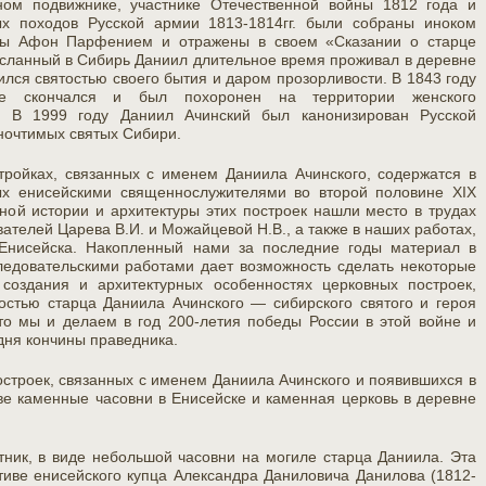
ном подвижнике, участнике Отечественной войны 1812 года и
ых походов Русской армии 1813-1814гг. были собраны иноком
ры Афон Парфением и отражены в своем «Сказании о старце
осланный в Сибирь Даниил длительное время проживал в деревне
ился святостью своего бытия и даром прозорливости. В 1843 году
де скончался и был похоронен на территории женского
я. В 1999 году Даниил Ачинский был канонизирован Русской
ночтимых святых Сибири.
тройках, связанных с именем Даниила Ачинского, содержатся в
ых енисейскими священнослужителями во второй половине XIX
ной истории и архитектуры этих построек нашли место в трудах
ателей Царева В.И. и Можайцевой Н.В., а также в наших работах,
Енисейска. Накопленный нами за последние годы материал в
ледовательскими работами дает возможность сделать некоторые
создания и архитектурных особенностях церковных построек,
остью старца Даниила Ачинского — сибирского святого и героя
то мы и делаем в год 200-летия победы России в этой войне и
дня кончины праведника.
остроек, связанных с именем Даниила Ачинского и появившихся в
 две каменные часовни в Енисейске и каменная церковь в деревне
тник, в виде небольшой часовни на могиле старца Даниила. Эта
тиве енисейского купца Александра Даниловича Данилова (1812-