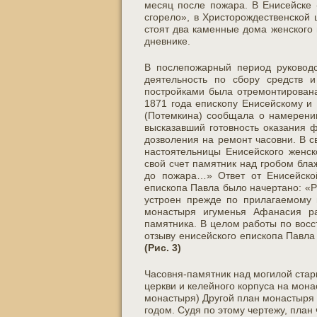
месяц после пожара. В Енисейске 
сгорело», в Христорождественской 
стоят два каменные дома женского
дневнике.
В послепожарный период руководс
деятельность по сбору средств 
постройками была отремонтирована
1871 года епископу Енисейскому и
(Потемкина) сообщала о намерении
высказавший готовность оказания 
дозволения на ремонт часовни. В 
настоятельницы Енисейского женск
свой счет памятник над гробом бла
до пожара…» Ответ от Енисейской
епископа Павла было начертано: «Р
устроен прежде по прилагаемому 
монастыря игуменья Афанасия ра
памятника. В целом работы по восс
отзыву енисейского епископа Павла
(Рис. 3)
Часовня-памятник над могилой ста
церкви и келейного корпуса на мона
монастыря) Другой план монастыря 
годом. Судя по этому чертежу, план