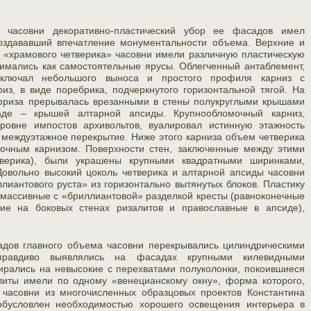
 часовни декоративно-пластический убор ее фасадов имел
оздававший впечатление монументальности объема. Верхние и
 «храмового четверика» часовни имели различную пластическую
нимались как самостоятельные ярусы. Облегченный антаблемент,
включал небольшого выноса и простого профиля карниз с
з, в виде поребрика, подчеркнутого горизонтальной тягой. На
фриза прерывалась врезанными в стены полукруглыми крышами
аде – крышей алтарной апсиды. Крупнообломочный карниз,
уровне импостов архивольтов, вуалировал истинную этажность
междуэтажное перекрытие. Ниже этого карниза объем четверика
чным карнизом. Поверхности стен, заключенные между этими
верика), были украшены крупными квадратными ширинками,
Довольно высокий цоколь четверика и алтарной апсиды часовни
иантового руста» из горизонтально вытянутых блоков. Пластику
 массивные с «бриллиантовой» разделкой кресты (равноконечные
кие на боковых стенах ризалитов и православные в апсиде),
адов главного объема часовни перекрывались цилиндрическими
 правдиво выявлялись на фасадах крупными килевидными
пирались на невысокие с перехватами полуколонки, покоившиеся
литы имели по одному «венецианскому окну», форма которого,
 часовни из многочисленных образцовых проектов Константина
обусловлен необходимостью хорошего освещения интерьера в