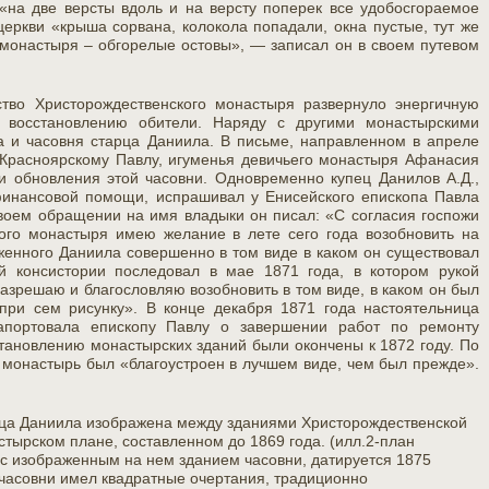
«на две версты вдоль и на версту поперек все удобосгораемое
церкви «крыша сорвана, колокола попадали, окна пустые, тут же
 монастыря – обгорелые остовы», — записал он в своем путевом
тво Христорождественского монастыря развернуло энергичную
и восстановлению обители. Наряду с другими монастырскими
 и часовня старца Даниила. В письме, направленном в апреле
 Красноярскому Павлу, игуменья девичьего монастыря Афанасия
 обновления этой часовни. Одновременно купец Данилов А.Д.,
финансовой помощи, испрашивал у Енисейского епископа Павла
своем обращении на имя владыки он писал: «С согласия госпожи
ого монастыря имею желание в лете сего года возобновить на
женного Даниила совершенно в том виде в каком он существовал
 консистории последовал в мае 1871 года, в котором рукой
азрешаю и благословляю возобновить в том виде, в каком он был
при сем рисунку». В конце декабря 1871 года настоятельница
портовала епископу Павлу о завершении работ по ремонту
тановлению монастырских зданий были окончены к 1872 году. По
 монастырь был «благоустроен в лучшем виде, чем был прежде».
рца Даниила изображена между зданиями Христорождественской
стырском плане, составленном до 1869 года. (илл.2-план
с изображенным на нем зданием часовни, датируется 1875
 часовни имел квадратные очертания, традиционно