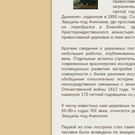
православ
заграничн
святой го
Данииле», изданном в 1855 году. С
Зерцалы под Ачинском, где прослав
он перебрался в Енисейск, г
Христорождественского монастыр
православной церковью в лике мест
Краткие сведения о церковных пос
небольших работах, опубликованн
века. Отдельные аспекты строитель
современных красноярских исследов
посвященных развитию застройки 
совокупности с более ранними исс
обобщения относительно истории 
непосредственно связанных с личн
Отечественной войны 1812 года. Ч
накануне 170 летней годовщины со 
К числу известных нам церковных п
50-90-х годах XIX века, относятся
Зерцалы под Ачинском.
Первой из этих построек стал памя
часовня была возведена по инициа