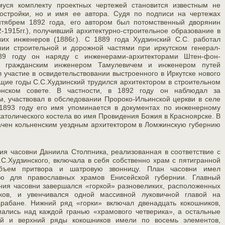
уся комплекту проектных чертежей становится известным не
остройки, но и имя ее автора. Судя по подписи на чертежах
ентябрем 1892 года, его автором был потомственный дворянин
-1915гг.), получивший архитектурно-строительное образование в
ких инженеров (1886г.). С 1889 года Худзинский С.С. работал
ии строительной и дорожной частями при иркутском генерал-
889 году он наряду с инженерами-архитекторами Штен-фон-
, гражданским инженером Тамулевичем и инженером путей
участие в освидетельствовании выстроенного в Иркутске нового
щие годы С.С.Худзинский трудился архитектором в строительном
рнском совете. В частности, в 1892 году он наблюдал за
м, участвовал в обследовании Пророко-Ильинской церкви в селе
 1893 году его имя упоминается в документах по инженерному
атолического костела во имя Провидения Божия в Красноярске. В
начен кольненским уездным архитектором в Ломжинскую губернию
ия часовни Даниила Столпника, реализованная в соответствие с
С.Худзинского, включала в себя собственно храм с пятигранной
объем притвора и шатровую звонницу. План часовни имел
ю для православных храмов Енисейской губернии. Главный
ния часовни завершался «горкой» разновеликих, расположенных
иков, и увенчивался одной массивной луковичной главой на
арабане. Нижний ряд «горки» включал двенадцать кокошников,
ались над каждой гранью «храмового четверика», а остальные
й и верхний ряды кокошников имели по восемь элементов,