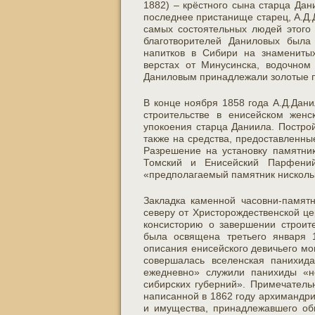
1882) – крёстного сына старца Дан
последнее пристанище старец, А.Д.
самых состоятельных людей этого 
благотворителей Даниловых была
напитков в Сибири на знаменитых
верстах от Минусинска, водочном
Даниловым принадлежали золотые пр
В конце ноября 1858 года А.Д.Дан
строительстве в енисейском жен
упокоения старца Даниила. Построй
также на средства, предоставленны
Разрешение на установку памятник
Томский и Енисейский Парфений
«предполагаемый памятник нискольк
Закладка каменной часовни-памят
северу от Христорождественской це
консисторию о завершении строите
была освящена третьего января 
описания енисейского девичьего м
совершалась вселенская панихид
ежедневно» служили панихиды «н
сибирских губерний». Примечатель
написанной в 1862 году архимандр
и имущества, принадлежавшего об