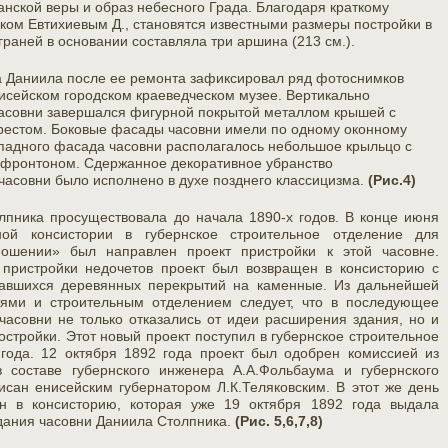
анской веры и образ небесного Града. Благодаря краткому
ом Евтихиевым Д., становятся известными размеры постройки в
граней в основании составляла три аршина (213 см.).
а Даниила после ее ремонта
зафиксировал ряд фотоснимков
нисейском городском краеведческом музее. Вертикально
асовни завер
шался фигурной покрытой металлом крышей с
рестом. Боковые фасады часовни имели по одному оконному
падного фасада часовни располагалось небольшое крыльцо с
фронтоном. Сдержанное декоративное убранство
часовни было исполнено в духе позднего классицизма.
(Рис.4)
лпника просуществовала до начала 1890-х годов. В конце июня
ой консистории в губернское строительное отделение для
ношении» был направлен проект пристройки к этой часовне.
 пристройки недочетов проект был возвращен в консисторию с
авшихся деревянных перекрытий на каменные. Из дальнейшей
ями и строительным отделением следует, что в последующее
часовни не только отказались от идеи расширения здания, но и
остройки. Этот новый проект поступил в губернское строительное
года. 12 октября 1892 года проект был одобрен комиссией из
в составе губернского инженера А.А.Фольбаума и губернского
исан енисейским губернатором Л.К.Теляковским. В этот же день
н в консисторию, которая уже 19 октября 1892 года выдала
дания часовни Даниила Столпника.
(Рис. 5,6,7,8)