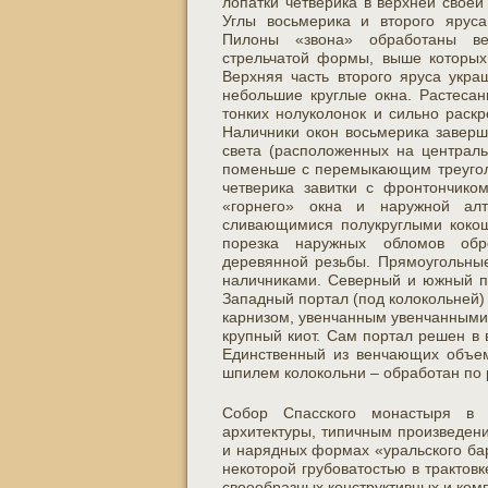
лопатки четверика в верхней своей
Углы восьмерика и второго ярус
Пилоны «звона» обработаны ве
стрельчатой формы, выше которых
Верхняя часть второго яруса укр
небольшие круглые окна. Растеса
тонких нолуколонок и сильно раск
Наличники окон восьмерика заверш
света (расположенных на централь
поменьше с перемыкающим треуголь
четверика завитки с фронтончико
«горнего» окна и наружной ал
сливающимися полукруглыми кокош
порезка наружных обломов обр
деревянной резьбы. Прямоугольны
наличниками. Северный и южный по
Западный портал (под колокольней
карнизом, увенчанным увенчанными
крупный киот. Сам портал решен в
Единственный из венчающих объем
шпилем колокольни – обработан по
Собор Спасского монастыря в Е
архитектуры, типичным произведени
и нарядных формах «уральского ба
некоторой грубоватостью в трактов
своеобразных конструктивных и ко