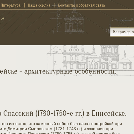
Литература
Наша ссылка
Контакты и обратная связь
ейске - архитектурные особенности.
 Спасский (1730-1750-е гг.) в Енисейске.
тов известно, что каменный собор был начат постройкой при
те Димитрии Смеловском (1731-1743 гг.) и закончен при
те Иоаннике Павлуцком (1750-1755 гг.), южный придел был