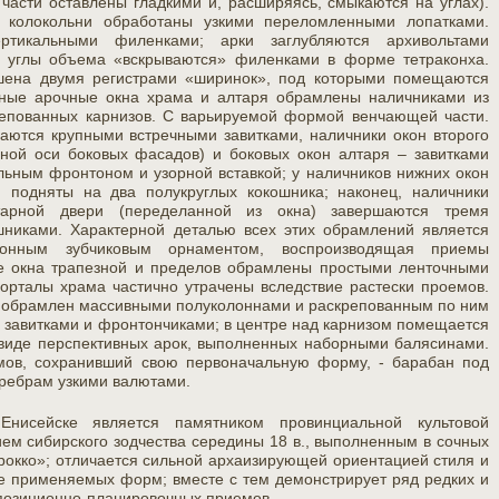
 части оставлены гладкими и, расширяясь, смыкаются на углах).
а колокольни обработаны узкими переломленными лопатками.
ртикальными филенками; арки заглубляются архивольтами
 углы объема «вскрываются» филенками в форме тетраконха.
ашена двумя регистрами «ширинок», под которыми помещаются
нные арочные окна храма и алтаря обрамлены наличниками из
репованных карнизов. С варьируемой формой венчающей части.
аются крупными встречными завитками, наличники окон второго
ной оси боковых фасадов) и боковых окон алтаря – завитками
ным фронтоном и узорной вставкой; у наличников нижних окон
м подняты на два полукруглых кокошника; наконец, наличники
тарной двери (переделанной из окна) завершаются тремя
никами. Характерной деталью всех этих обрамлений является
онным зубчиковым орнаментом, воспроизводящая приемы
е окна трапезной и пределов обрамлены простыми ленточными
рталы храма частично утрачены вследствие растески проемов.
) обрамлен массивными полуколоннами и раскрепованным по ним
 завитками и фронтончиками; в центре над карнизом помещается
 виде перспективных арок, выполненных наборными балясинами.
ов, сохранивший свою первоначальную форму, - барабан под
 ребрам узкими валютами.
нисейске является памятником провинциальной культовой
ем сибирского зодчества середины 18 в., выполненным в сочных
рокко»; отличается сильной архаизирующей ориентацией стиля и
ке применяемых форм; вместе с тем демонстрирует ряд редких и
мпозиционно-планировочных приемов.