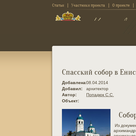
Статьи
Участники проекта
О проекте
Спасский собор в Енис
Добавлена:
08.04.2014
Добавил:
архитектор
Автор:
Попадюк С.С.
Объект:
Собор
Из докумен
архимандри
архимандри