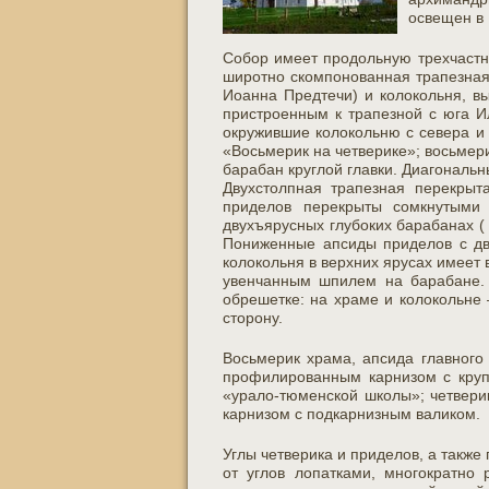
освещен в 
Собор имеет продольную трехчастн
широтно скомпонованная трапезна
Иоанна Предтечи) и колокольня, в
пристроенным к трапезной с юга Ил
окружившие колокольню с севера и 
«Восьмерик на четверике»; восьмер
барабан круглой главки. Диагональ
Двухстолпная трапезная перекры
приделов перекрыты сомкнутыми 
двухъярусных глубоких барабанах (
Пониженные апсиды приделов с дв
колокольня в верхних ярусах имеет
увенчанным шпилем на барабане. 
обрешетке: на храме и колокольне 
сторону.
Восьмерик храма, апсида главного
профилированным карнизом с круп
«урало-тюменской школы»; четвери
карнизом с подкарнизным валиком.
Углы четверика и приделов, а такж
от углов лопатками, многократно