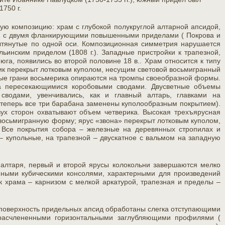
1750 г.
ую композицию: храм с глубокой полукруглой алтарной апсидой,
я с двумя фланкирующими повышенными приделами ( Покрова и
ытянутые по одной оси. Композиционная симметрия нарушается
ьинским приделом (1808 г.). Западные пристройки к трапезной,
юга, появились во второй половине 18 в.. Храм относится к типу
ик перекрыт лотковым куполом, несущим световой восьмигранный
ные грани восьмерика опираются на тромпы своеобразной формы.
та пересекающимися коробовыми сводами. Двусветные объемы
сводами, увенчивались, как и главный алтарь, главками на
 теперь все три барабана заменены куполообразным покрытием).
ух сторон охватывают объем четверика. Высокая трехъярусная
 восьмигранную форму; ярус «звона» перекрыт лотковым куполом,
Все покрытия собора – железные на деревянных стропилах и
– купольные, на трапезной – двускатное с вальмом на западную
 алтаря, первый и второй ярусы колокольни завершаются мелко
ными кубическими консолями, характерными для произведений
к храма – карнизом с мелкой аркатурой, трапезная и пределы –
е поверхность придельных апсид обработаны слегка отступающими
 расчлененными горизонтальными заглубляющими профилями (