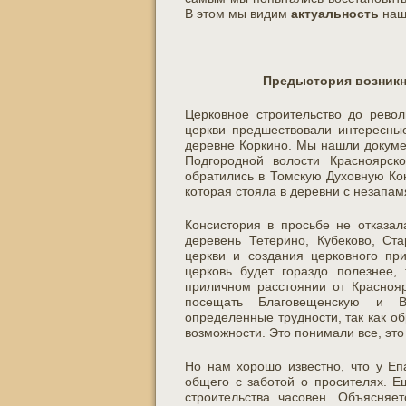
В этом мы видим
актуальность
наш
Предыстория возникн
Церковное строительство до рево
церкви предшествовали интересные
деревне Коркино. Мы нашли докумен
Подгородной волости Красноярско
обратились в Томскую Духовную Ко
которая стояла в деревни с незапам
Консистория в просьбе не отказал
деревень Тетерино, Кубеково, Ст
церкви и создания церковного пр
церковь будет гораздо полезнее,
приличном расстоянии от Красноя
посещать Благовещенскую и Во
определенные трудности, так как о
возможности. Это понимали все, это
Но нам хорошо известно, что у Еп
общего с заботой о просителях. Е
строительства часовен. Объясняе