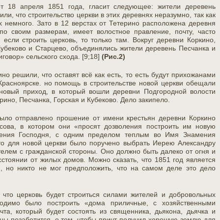
т 18 апреля 1851 года, гласит следующее: жители деревень
ли, что строительство церкви в этих деревнях неразумно, так как
х немного. Зато в 12 верстах от Тетерино расположена деревня
по своим размерам, имеет волостное правление, почту, часто
если строить церковь, то только там. Вокруг деревни Коркино,
Кубеково и Старцево, объединялись жители деревень Песчанка и
говор» сельского схода. [9;18]
(Рис.2)
о решили, что оставят всё как есть, то есть будут прихожанами
Красноярске. но помощь в строительстве новой церкви обещали
 новый приход, в который вошли деревни Подгородной волости
рино, Песчанка, Горская и Кубеково. Дело закипело.
ыло отправлено прошение от имени крестьян деревни Коркино
ова, в котором они «просят дозволения построить им новую
ения Господня, с одним пределом теплым во Имя Знамения
то для новой церкви было поручено выбрать Иерею Александру
елем с гражданской стороны. Оно должно быть далеко от огня и
стоянии от жилых домов. Можно сказать, что 1851 год является
, но никто не мог предположить, что на самом деле это дело
 что церковь будет строиться силами жителей и добровольных
ходимо было построить «дома приличные, с хозяйственными
чта, который будет состоять из священника, дьякона, дьячка и
ны позаботится, о том, чтобы причт получил хорошую землю для