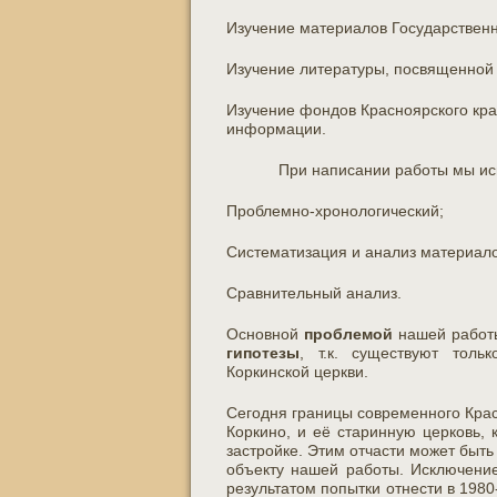
Изучение материалов Государственн
Изучение литературы, посвященной 
Изучение фондов Красноярского кра
информации.
При написании работы мы и
Проблемно-хронологический;
Систематизация и анализ материало
Сравнительный анализ.
Основной
проблемой
нашей работы
гипотезы
, т.к. существуют толь
Коркинской церкви.
Сегодня границы современного Крас
Коркино, и её старинную церковь,
застройке. Этим отчасти может быть
объекту нашей работы. Исключени
результатом попытки отнести в 198