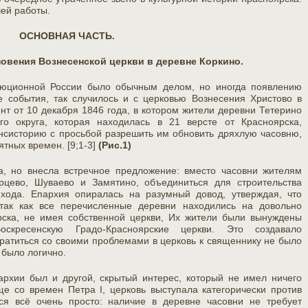
ей работы.
ОСНОВНАЯ ЧАСТЬ.
овения Вознесенской церкви в деревне Коркино.
люционной России было обычным делом, но иногда появлению
 события, так случилось и с церковью Вознесения Христово в
т от 10 декабря 1846 года, в котором жители деревни Тетерино
го округа, которая находилась в 21 версте от Красноярска,
нсисторию с просьбой разрешить им обновить дряхлую часовню,
ятных времен. [9;1-3]
(Рис.1)
а, но внесла встречное предложение: вместо часовни жителям
арцево, Шуваево и Замятино, объединиться для строительства
ихода. Епархия опиралась на разумный довод, утверждая, что
 так как все перечисленные деревни находились на довольно
рска, не имея собственной церкви, Их жители были вынуждены
скресенскую Градо-Красноярские церкви. Это создавало
братиться со своими проблемами в церковь к священнику не было
 было логично.
архии был и другой, скрытый интерес, который не имел ничего
ще со времен Петра I, церковь выступала категорически против
тся всё очень просто: наличие в деревне часовни не требует