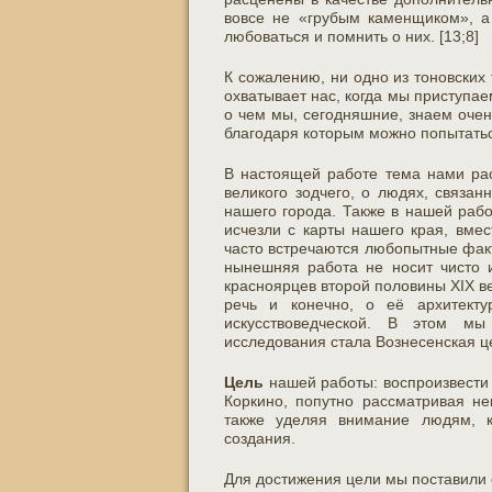
вовсе не «грубым каменщиком», а
любоваться и помнить о них. [13;8]
К сожалению, ни одно из тоновских
охватывает нас, когда мы приступае
о чем мы, сегодняшние, знаем очен
благодаря которым можно попытатьс
В настоящей работе тема нами рас
великого зодчего, о людях, связа
нашего города. Также в нашей раб
исчезли с карты нашего края, вме
часто встречаются любопытные факт
нынешняя работа не носит чисто и
красноярцев второй половины XIX ве
речь и конечно, о её архитекту
искусствоведческой. В этом 
исследования стала Вознесенская ц
Цель
нашей работы: воспроизвести 
Коркино, попутно рассматривая не
также уделяя внимание людям, к
создания.
Для достижения цели мы поставил