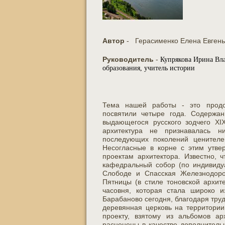
Автор
- Герасименко Елена Евген
Руководитель
-
Купрякова Ирина В
образования, учитель истории
Тема нашей работы - это продол
посвятили четыре года. Содержан
выдающегося русского зодчего XIX
архитектура не признавалась 
последующих поколений ценителей
Несогласные в корне с этим утве
проектам архитектора. Известно, 
кафедральный собор (по индивидуа
Слободе и Спасская Железнодоро
Пятницы (в стиле тоновской архит
часовня, которая стала широко 
Барабаново сегодня, благодаря тру
деревянная церковь на территории
проекту, взятому из альбомов ар
расценены в качестве дополнительн