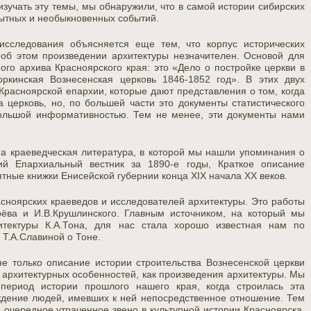
изучать эту темы, мы обнаружили, что в самой истории сибирских
ытных и необыкновенных событий.
исследования объясняется еще тем, что корпус исторических
об этом произведении архитектуры незначителен. Основой для
ого архива Красноярского края: это «Дело о постройке церкви в
оркинская Вознесенская церковь 1846-1852 год». В этих двух
Красноярской епархии, которые дают представления о том, когда
 церковь, но, по большей части это документы статистического
большой информативностью. Тем не менее, эти документы нами
на краеведческая литература, в которой мы нашли упоминания о
ий Епархиальный вестник за 1890-е годы, Краткое описание
тные книжки Енисейской губернии конца XIX начала XX веков.
сноярских краеведов и исследователей архитектуры. Это работы
рёва и И.В.Крушлинского. Главным источником, на который мы
итектуры К.А.Тона, для нас стала хорошо известная нам по
Т.А.Славиной о Тоне.
не только описание истории строительства Вознесенской церкви
ё архитектурных особенностей, как произведения архитектуры. Мы
 период истории прошлого нашего края, когда строилась эта
ждение людей, имевших к ней непосредственное отношение. Тем
очередное утраченное звено в культурной истории Красноярска.