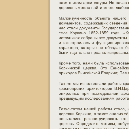
памятникам архитектуры. Но начав 
деревень можно найти много любоп
Малоизученность объекта нашего 
документов, содержащих сведения 
нас стали документы Государственн
селе Коркино 1852-1859 год», «К
источниках собраны все документы 
и как строилась и функционировала
характера, которые не обладают 
были тщательно проанализированы.
Кроме того, нами была использова
Коркинской церкви. Это Енисейск
приходов Енисейской Епархии; Памя
Так же мы использовали работы кра
красноярских архитекторов В.И.Ца
опирались при исследовании арх
предыдущим исследованиям работа 
Результатом нашей работы стало, 
деревни Коркино, а также анализ е
попытались реконструировать тот
церковь. Определить мотивы, побу
самым мы попытались восстановить 