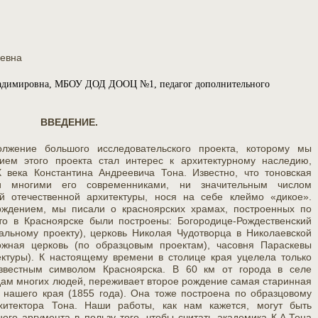
ьевна
ладимировна, МБОУ ДОД ДООЦ №1, педагог дополнительного
ВВЕДЕНИЕ.
жение большого исследовательского проекта, которому мы
ием этого проекта стал интерес к архитектурному наследию,
 века Константина Андреевича Тона. Известно, что тоновская
ни многими его современниками, ни значительным числом
 отечественной архитектуры, нося на себе клеймо «дикое».
рждением, мы писали о красноярских храмах, построенных по
что в Красноярске были построены: Богородице-Рождественский
льному проекту), церковь Николая Чудотворца в Николаевской
жная церковь (по образцовым проектам), часовня Параскевы
ектуры). К настоящему времени в столице края уцелела только
известным символом Красноярска. В 60 км от города в селе
дам многих людей, переживает второе рождение самая старинная
 нашего края (1855 года). Она тоже построена по образцовому
хитектора Тона. Наши работы, как нам кажется, могут быть
ого аргумента в пользу того, чтобы считать академика К.А.Тона