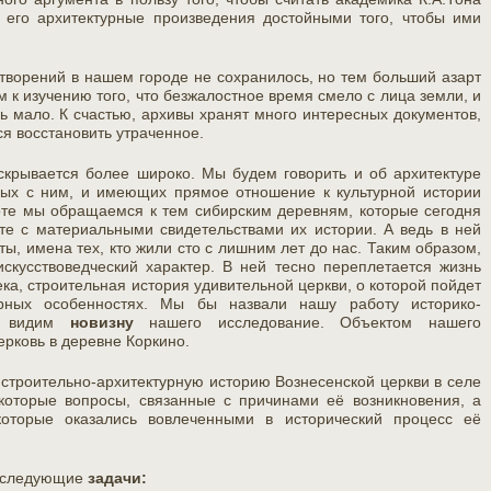
 его архитектурные произведения достойными того, чтобы ими
 творений в нашем городе не сохранилось, но тем больший азарт
м к изучению того, что безжалостное время смело с лица земли, и
ь мало. К счастью, архивы хранят много интересных документов,
я восстановить утраченное.
крывается более широко. Мы будем говорить и об архитектуре
нных с ним, и имеющих прямое отношение к культурной истории
оте мы обращаемся к тем сибирским деревням, которые сегодня
сте с материальными свидетельствами их истории. А ведь в ней
ы, имена тех, кто жили сто с лишним лет до нас. Таким образом,
скусствоведческий характер. В ней тесно переплетается жизнь
ка, строительная история удивительной церкви, о которой пойдет
рных особенностях. Мы бы назвали нашу работу историко-
мы видим
новизну
нашего исследование. Объектом нашего
ерковь в деревне Коркино.
строительно-архитектурную историю Вознесенской церкви в селе
которые вопросы, связанные с причинами её возникновения, а
оторые оказались вовлеченными в исторический процесс её
и следующие
задачи: