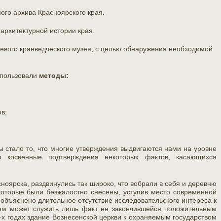
ого архива Красноярского края.
архитектурной истории края.
евого краеведческого музея, с целью обнаружения необходимой
спользовали
методы:
в;
 стало то, что многие утверждения выдвигаются нами на уровне
ко косвенные подтверждения некоторых фактов, касающихся
ноярска, раздвинулись так широко, что вобрали в себя и деревню
 которые были безжалостно снесены, уступив место современной
 объяснено длительное отсутствие исследовательского интереса к
ем может служить лишь факт не закончившейся положительным
0-х годах здание Вознесенской церкви к охраняемым государством