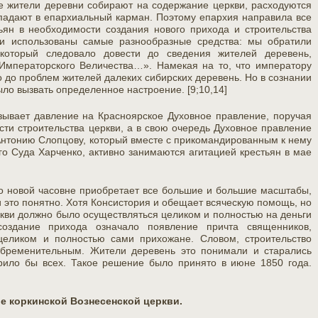
ые жители деревни собирают на содержание церкви, расходуются
падают в епархиальный карман. Поэтому епархия направила все
тьян в необходимости создания нового прихода и строительства
и использованы самые разнообразные средства: мы обратили
 который следовало довести до сведения жителей деревень,
Императорского Величества…». Намекая на то, что императору
о до проблем жителей далеких сибирских деревень. Но в сознании
ло вызвать определенное настроение. [9;10,14]
зывает давление на Красноярское Духовное правление, поручая
сти строительства церкви, а в свою очередь Духовное правление
Антонию Слопцову, который вместе с прикомандированным к нему
го Суда Харченко, активно занимаются агитацией крестьян в мае
 о новой часовне приобретает все большие и большие масштабы,
 и это понятно. Хотя Консистория и обещает всяческую помощь, но
еркви должно было осуществляться целиком и полностью на деньги
создание прихода означало появление причта священников,
еликом и полностью сами прихожане. Словом, строительство
бременительным. Жители деревень это понимали и старались
рило бы всех. Такое решение было принято в июне 1850 года.
е коркинской Вознесенской церкви.