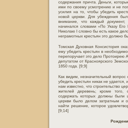
содержания причта. Деньги, котор
ими по своему усмотрению и не по
усилия на то, чтобы убедить крес
новой церкви. Для убеждения был
внимание, что каждый документ,
начинался словами «По Указу Его 
Николаю I словно бы есть какое дел
неграмотных крестьян это должно бы
Томская Духовная Консистория ока
ему убедить крестьян в необходимо
перепоручает это дело Протоирею 
депутатом от Красноярского Земско
1850 года. [9;9]
Как видим, незначительный вопрос
убедить крестьян никак не удается,
нам известно, что строительство ц
жителей деревень; кроме того, 
содержать которых должны были ц
церкви было делом затратным и о
найти решение, которое удовлетво
[9;14]
Рождени