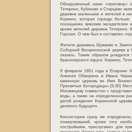
Обнаруженный нами «приговор» о
Тетерино, Кубеково и Старцево заяви
деревни маленькие и жителей в ни
Коркино, которая гораздо больше 
посещаема земским заседателем и 
кроме жителей деревни Тетерино, 
Горская. О чем был и составлен «при
Жители деревень Шуваево и Замятин
Соборной Воскресенской церкви в 
оказать. Таким образом рождался
Красноярского округа: Коркино, Тете
9 февраля 1851 года в Епархию б
Алексея Обжорина и Ивана Черкас
каменную церковь во Имя Вознес
Пресвятыя Богородицы».[9;30] Мес
Иноземцеву совместно с представит
воды, а также на определенном рас
датой рождения Коркинской церкви
далекого будущего.
Консистория сразу же определила,
пожертвований, кроме того необ
постройками, прислугами» для при
пономаря. Кроме того, селяне долж